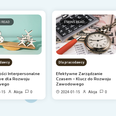
S READ
3 MINS READ
Dla pracodawcy
odawcy
Efektywne Zarządzanie
ości Interpersonalne
Czasem – Klucz do Rozwoju
we dla Rozwoju
Zawodowego
wego
0
0
2024-01-15
Alicja
-15
Alicja