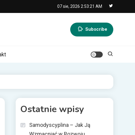
07 sie, 2026
2:53:22 AM
Subscribe
akt
Ostatnie wpisy
Samodyscyplina – Jak Ją
Wzmacniać w Rozwoju