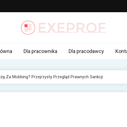
of.pl
ę z nami
łówna
Dla pracownika
Dla pracodawcy
Kont
żą Za Mobbing? Przejrzysty Przegląd Prawnych Sankcji