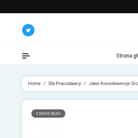
Skip
to
content
exepr
Rozwijaj si
Strona g
Home
Dla Pracodawcy
Jakie Konsekwencje Gro
3 MINS READ