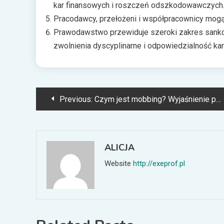
kar finansowych i roszczeń odszkodowawczych
Pracodawcy, przełożeni i współpracownicy mogą
Prawodawstwo przewiduje szeroki zakres sankcj
zwolnienia dyscyplinarne i odpowiedzialność kar
Nawigacja
Previous:
Czym jest mobbing? Wyjaśnienie pojęcia i jego konsekwencje
wpisu
ALICJA
Website
http://exeprof.pl