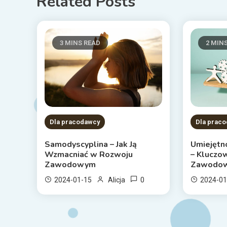
Related Posts
3 MINS READ
2 MIN
Dla pracodawcy
Dla prac
Samodyscyplina – Jak Ją
Umiejętn
Wzmacniać w Rozwoju
– Kluczo
Zawodowym
Zawodo
0
2024-01-15
Alicja
2024-01